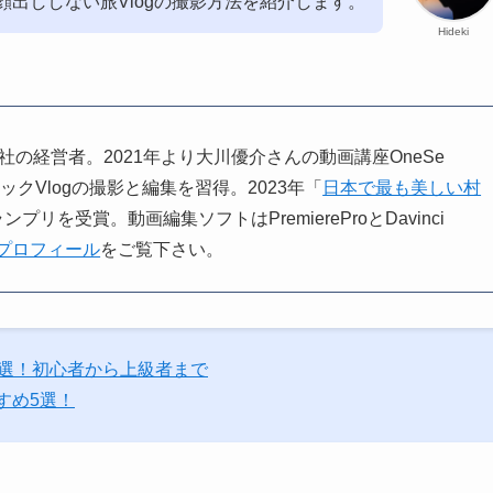
顔出ししない旅Vlogの撮影方法を紹介します。
Hideki
。小さな会社の経営者。2021年より大川優介さんの動画講座OneSe
ィックVlogの撮影と編集を習得。2023年「
日本で最も美しい村
ンプリを受賞。動画編集ソフトはPremiereProとDavinci
プロフィール
をご覧下さい。
6選！初心者から上級者まで
すめ5選！