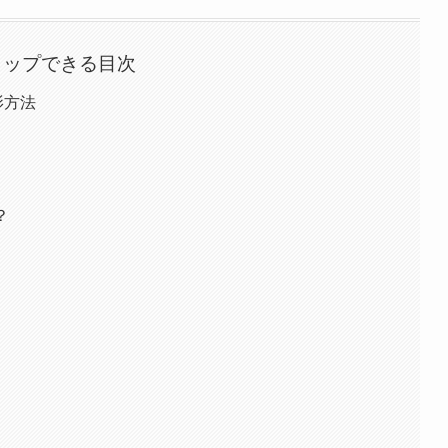
タップできる目次
影方法
？
？