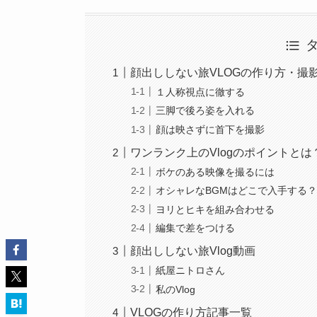
顔出ししない旅VLOGの作り方・撮
１人称視点に徹する
三脚で後ろ姿を入れる
顔は映さずに首下を撮影
ワンランク上のVlogのポイントとは
ボケのある映像を撮るには
オシャレなBGMはどこで入手する
ヨリとヒキを組み合わせる
編集で差をつける
顔出ししない旅Vlog動画
紙屋ニトロさん
私のVlog
VLOGの作り方記事一覧