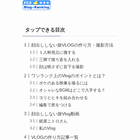
タップできる目次
顔出ししない旅VLOGの作り方・撮影方法
１人称視点に徹する
三脚で後ろ姿を入れる
顔は映さずに首下を撮影
ワンランク上のVlogのポイントとは？
ボケのある映像を撮るには
オシャレなBGMはどこで入手する？
ヨリとヒキを組み合わせる
編集で差をつける
顔出ししない旅Vlog動画
紙屋ニトロさん
私のVlog
VLOGの作り方記事一覧