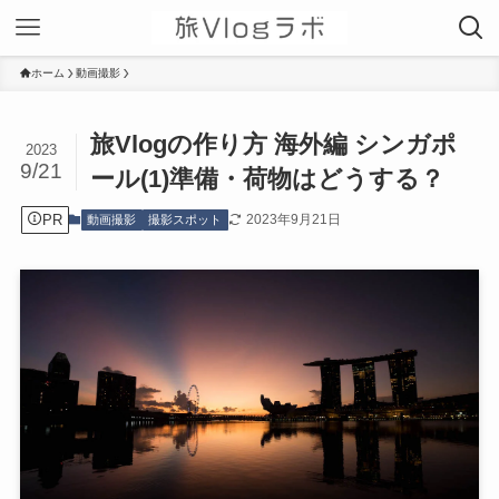
ホーム
動画撮影
旅Vlogの作り方 海外編 シンガポ
2023
9/21
ール(1)準備・荷物はどうする？
PR
2023年9月21日
動画撮影
撮影スポット