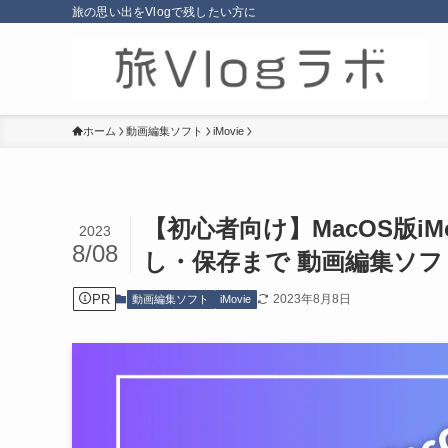
旅の思い出をVlogで残したい方に
ホーム
動画編集ソフト
iMovie
【初心者向け】MacOS版iM
2023
8/08
し・保存まで 動画編集ソフ
PR
2023年8月8日
動画編集ソフト
iMovie