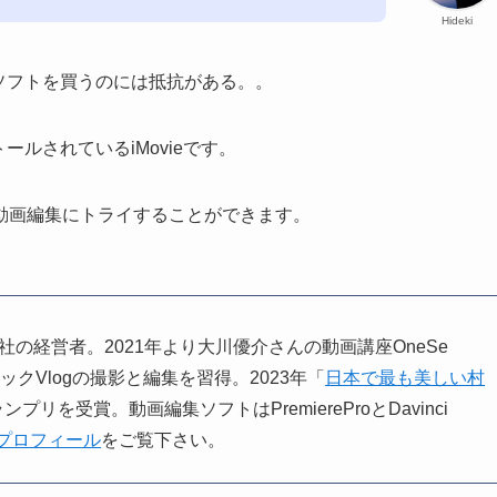
Hideki
ソフトを買うのには抵抗がある。。
ルされているiMovieです。
動画編集にトライすることができます。
。小さな会社の経営者。2021年より大川優介さんの動画講座OneSe
ィックVlogの撮影と編集を習得。2023年「
日本で最も美しい村
ンプリを受賞。動画編集ソフトはPremiereProとDavinci
プロフィール
をご覧下さい。