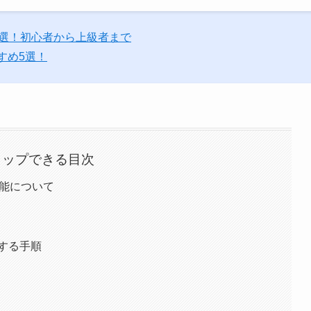
6選！初心者から上級者まで
すめ5選！
タップできる目次
る機能について
ードする手順