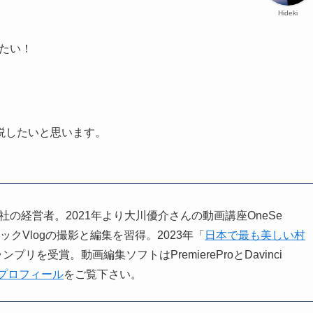
Hideki
したい！
解説したいと思います。
。小さな会社の経営者。2021年より大川優介さんの動画講座OneSe
ィックVlogの撮影と編集を習得。2023年「
日本で最も美しい村
ンプリを受賞。動画編集ソフトはPremiereProとDavinci
プロフィール
をご覧下さい。