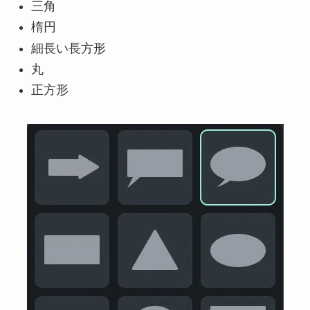
三角
楕円
細長い長方形
丸
正方形