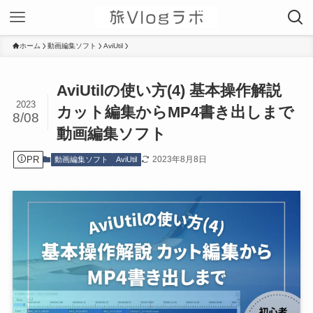
ホーム
動画編集ソフト
AviUtil
AviUtilの使い方(4) 基本操作解説
2023
カット編集からMP4書き出しまで
8/08
動画編集ソフト
PR
2023年8月8日
動画編集ソフト
AviUtil