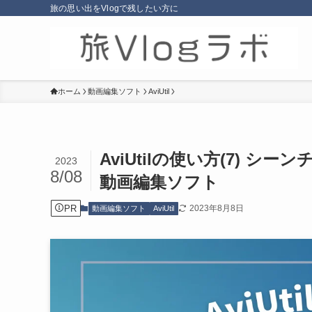
旅の思い出をVlogで残したい方に
ホーム
動画編集ソフト
AviUtil
AviUtilの使い方(7)
2023
8/08
動画編集ソフト
PR
2023年8月8日
動画編集ソフト
AviUtil