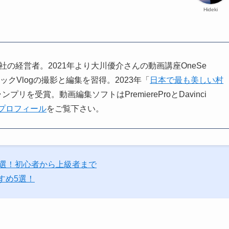
Hideki
。小さな会社の経営者。2021年より大川優介さんの動画講座OneSe
ィックVlogの撮影と編集を習得。2023年「
日本で最も美しい村
ンプリを受賞。動画編集ソフトはPremiereProとDavinci
プロフィール
をご覧下さい。
6選！初心者から上級者まで
すめ5選！