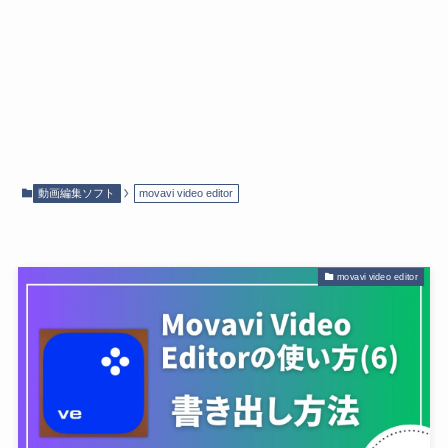
動画編集ソフト
movavi video editor
movavi video editor