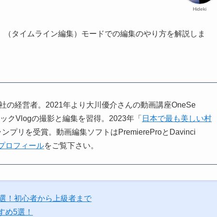
Hideki
24の「詳細」（タイムライン編集）モードでの編集のやり方を解説しま
。小さな会社の経営者。2021年より大川優介さんの動画講座OneSe
ィックVlogの撮影と編集を習得。2023年「
日本で最も美しい村
ンプリを受賞。動画編集ソフトはPremiereProとDavinci
プロフィール
をご覧下さい。
6選！初心者から上級者まで
すめ5選！